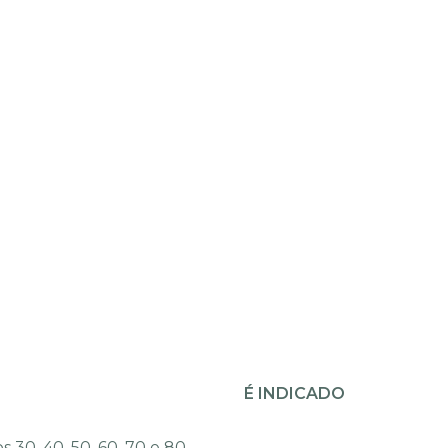
É INDICADO
30, 40, 50, 60, 70 e 80.