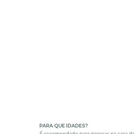
PARA QUE IDADES?
É recomendado para pessoas na casa dos 