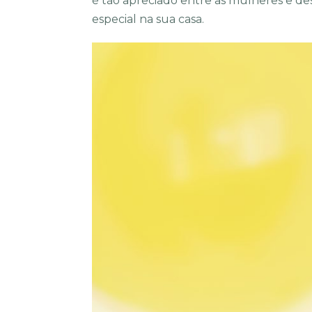
é tão apreciado entre as mulheres e d
especial na sua casa.