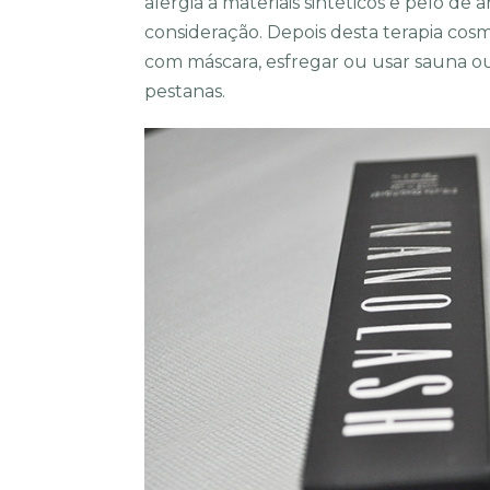
alergia a materiais sintéticos e pêlo d
consideração. Depois desta terapia cosm
com máscara, esfregar ou usar sauna ou
pestanas.