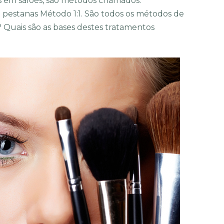
s em salões, são métodos chamados:
 pestanas Método 1:1. São todos os métodos de
Quais são as bases destes tratamentos